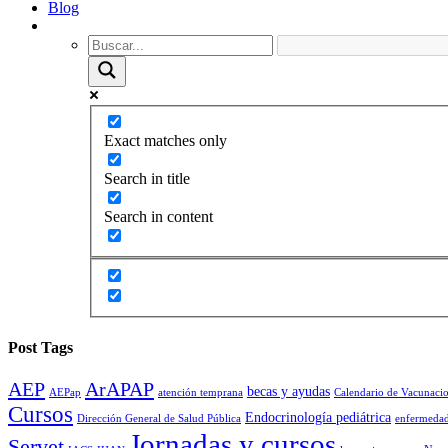
Blog
Exact matches only
Search in title
Search in content
Post Tags
AEP
ArAPAP
becas y ayudas
AEPap
atención temprana
Calendario de Vacunaci
Cursos
Endocrinología pediátrica
Dirección General de Salud Pública
enfermedad
Jornadas y cursos
Servet