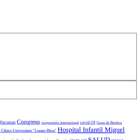
Congreso
 Vacunas
covid-19
cooperación internacional
Curso de Bioética
Hospital Infantil Miguel
 Clínico Universitario "Lozano Blesa"
SALUD