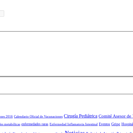
Cirugía Pediátrica
Comité Asesor de
ones 2016
Calendario Oficial de Vacunaciones
Gripe
enfermedades raras
Eventos
Hospital
es metabólicas
Enfermedad Inflamatoria Intestinal
Noticias