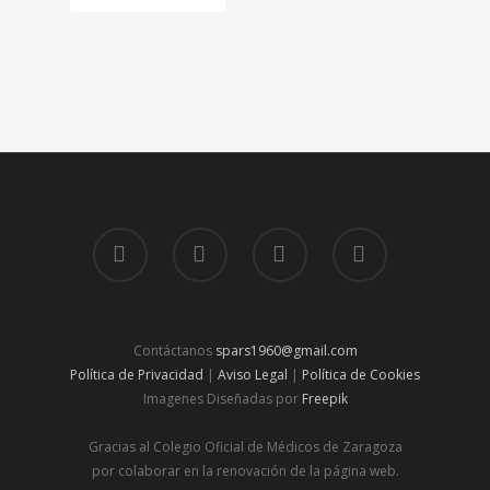
Contáctanos
spars1960@gmail.com
Política de Privacidad
|
Aviso Legal
|
Política de Cookies
Imagenes Diseñadas por
Freepik
Gracias al Colegio Oficial de Médicos de Zaragoza
por colaborar en la renovación de la página web.