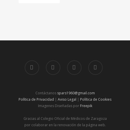
Contáctanos
spars1960@gmail.com
Política de Privacidad
|
Aviso Legal
|
Política de Cookies
Imagenes Diseñadas por
Freepik
Gracias al Colegio Oficial de Médicos de Zaragoza
por colaborar en la renovación de la página web.