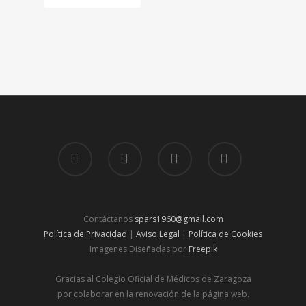
Contáctanos
spars1960@gmail.com
Política de Privacidad
|
Aviso Legal
|
Política de Cookies
Imagenes Diseñadas por
Freepik
Gracias al Colegio Oficial de Médicos de Zaragoza
por colaborar en la renovación de la página web.