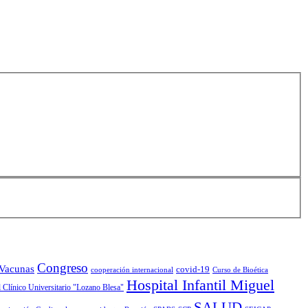
Congreso
 Vacunas
covid-19
cooperación internacional
Curso de Bioética
Hospital Infantil Miguel
 Clínico Universitario "Lozano Blesa"
SALUD