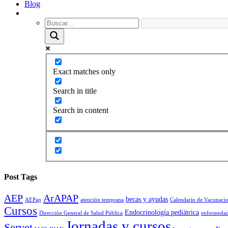
Blog
Exact matches only
Search in title
Search in content
Post Tags
AEP
ArAPAP
becas y ayudas
AEPap
atención temprana
Calendario de Vacunaci
Cursos
Endocrinología pediátrica
Dirección General de Salud Pública
enfermedad
Jornadas y cursos
Servet