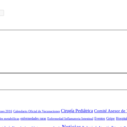
Cirugía Pediátrica
Comité Asesor de
ones 2016
Calendario Oficial de Vacunaciones
Gripe
enfermedades raras
Eventos
Hospital
es metabólicas
Enfermedad Inflamatoria Intestinal
Noticias