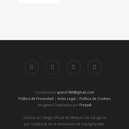
Contáctanos
spars1960@gmail.com
Política de Privacidad
|
Aviso Legal
|
Política de Cookies
Imagenes Diseñadas por
Freepik
Gracias al Colegio Oficial de Médicos de Zaragoza
por colaborar en la renovación de la página web.