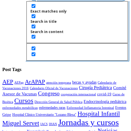
Exact matches only
Search in title
Search in content
Post Tags
AEP
ArAPAP
becas y ayudas
AEPap
atención temprana
Calendario de
Cirugía Pediátrica
Comité
Vacunaciones 2016
Calendario Oficial de Vacunaciones
Congreso
Asesor de Vacunas
covid-19
cooperación internacional
Curso de
Cursos
Endocrinología pediátrica
Bioética
Dirección General de Salud Pública
enfermedades raras
Eventos
enfermedades metabólicas
Enfermedad Inflamatoria Intestinal
Hospital Infantil
Gripe
Hospital Clínico Universitario "Lozano Blesa"
Jornadas y cursos
Miguel Servet
IACS
IHAN
Noticias