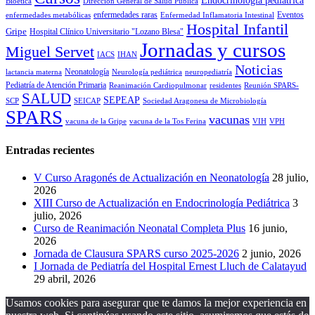
Endocrinología pediátrica
Bioética
Dirección General de Salud Pública
enfermedades raras
Eventos
enfermedades metabólicas
Enfermedad Inflamatoria Intestinal
Hospital Infantil
Gripe
Hospital Clínico Universitario "Lozano Blesa"
Jornadas y cursos
Miguel Servet
IACS
IHAN
Noticias
Neonatología
lactancia materna
Neurología pediátrica
neuropediatría
Pediatría de Atención Primaria
Reanimación Cardiopulmonar
residentes
Reunión SPARS-
SALUD
SEPEAP
SCP
SEICAP
Sociedad Aragonesa de Microbiología
SPARS
vacunas
vacuna de la Gripe
vacuna de la Tos Ferina
VIH
VPH
Entradas recientes
V Curso Aragonés de Actualización en Neonatología
28 julio,
2026
XIII Curso de Actualización en Endocrinología Pediátrica
3
julio, 2026
Curso de Reanimación Neonatal Completa Plus
16 junio,
2026
Jornada de Clausura SPARS curso 2025-2026
2 junio, 2026
I Jornada de Pediatría del Hospital Ernest Lluch de Calatayud
29 abril, 2026
Usamos cookies para asegurar que te damos la mejor experiencia en