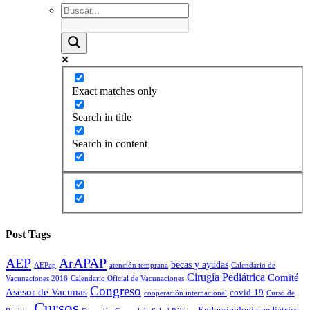
Exact matches only
Search in title
Search in content
Post Tags
AEP
ArAPAP
becas y ayudas
AEPap
atención temprana
Calendario de
Cirugía Pediátrica
Comité
Vacunaciones 2016
Calendario Oficial de Vacunaciones
Congreso
Asesor de Vacunas
covid-19
cooperación internacional
Curso de
Cursos