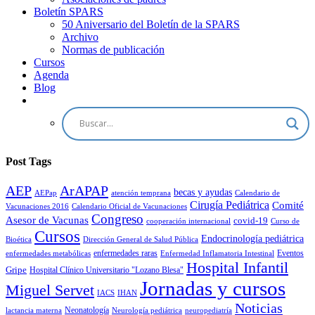
Boletín SPARS
50 Aniversario del Boletín de la SPARS
Archivo
Normas de publicación
Cursos
Agenda
Blog
Post Tags
AEP
ArAPAP
becas y ayudas
AEPap
atención temprana
Calendario de
Cirugía Pediátrica
Comité
Vacunaciones 2016
Calendario Oficial de Vacunaciones
Congreso
Asesor de Vacunas
covid-19
cooperación internacional
Curso de
Cursos
Endocrinología pediátrica
Bioética
Dirección General de Salud Pública
enfermedades raras
Eventos
enfermedades metabólicas
Enfermedad Inflamatoria Intestinal
Hospital Infantil
Gripe
Hospital Clínico Universitario "Lozano Blesa"
Jornadas y cursos
Miguel Servet
IACS
IHAN
Noticias
Neonatología
lactancia materna
Neurología pediátrica
neuropediatría