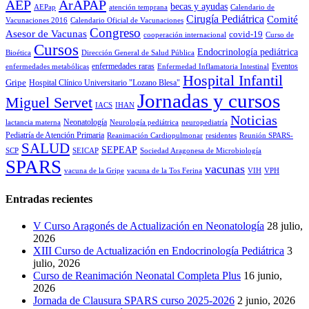
AEP
ArAPAP
becas y ayudas
AEPap
atención temprana
Calendario de
Cirugía Pediátrica
Comité
Vacunaciones 2016
Calendario Oficial de Vacunaciones
Congreso
Asesor de Vacunas
covid-19
cooperación internacional
Curso de
Cursos
Endocrinología pediátrica
Bioética
Dirección General de Salud Pública
enfermedades raras
Eventos
enfermedades metabólicas
Enfermedad Inflamatoria Intestinal
Hospital Infantil
Gripe
Hospital Clínico Universitario "Lozano Blesa"
Jornadas y cursos
Miguel Servet
IACS
IHAN
Noticias
Neonatología
lactancia materna
Neurología pediátrica
neuropediatría
Pediatría de Atención Primaria
Reanimación Cardiopulmonar
residentes
Reunión SPARS-
SALUD
SEPEAP
SCP
SEICAP
Sociedad Aragonesa de Microbiología
SPARS
vacunas
vacuna de la Gripe
vacuna de la Tos Ferina
VIH
VPH
Entradas recientes
V Curso Aragonés de Actualización en Neonatología
28 julio,
2026
XIII Curso de Actualización en Endocrinología Pediátrica
3
julio, 2026
Curso de Reanimación Neonatal Completa Plus
16 junio,
2026
Jornada de Clausura SPARS curso 2025-2026
2 junio, 2026