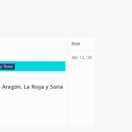
domingo
Dom
12
Abr 12, '26
abril,
 y Soria
2026
 Aragón, La Rioja y Soria