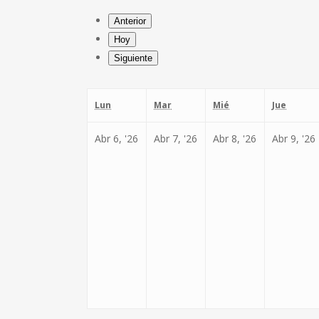
Anterior
Hoy
Siguiente
lunes
martes
miércoles
jueves
Lun
Mar
Mié
Jue
6
7
8
Abr 6, '26
Abr 7, '26
Abr 8, '26
Abr 9, '26
abril,
abril,
abril,
a
2026
2026
2026