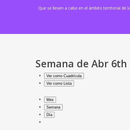
Que se lleven a cabo en el ámbito territorial de
Semana de Abr 6th
Ver como
Cuadrícula
Ver como
Lista
Mes
Semana
Día