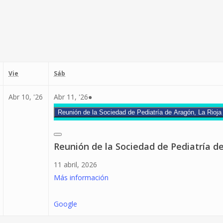
viernes
sábado
Vie
Sáb
9
10
11
(1
Abr 10, '26
Abr 11, '26
●
bril,
abril,
abril,
event)
Reunión de la Sociedad de Pediatría de Aragón, La Rioja
2026
2026
2026
Close
Reunión de la Sociedad de Pediatría de
11 abril, 2026
Más información
Google