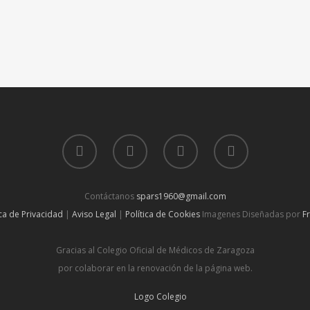
Contáctanos
spars1960@gmail.com
ica de Privacidad
|
Aviso Legal
|
Política de Cookies
Imagenes Diseñadas por
F
Gracias al Colegio Oficial de Médicos de Zaragoza
por colaborar en la renovación de la página web.