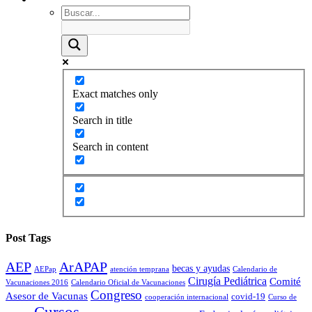
Exact matches only
Search in title
Search in content
Post Tags
AEP
ArAPAP
becas y ayudas
AEPap
atención temprana
Calendario de
Cirugía Pediátrica
Comité
Vacunaciones 2016
Calendario Oficial de Vacunaciones
Congreso
Asesor de Vacunas
covid-19
cooperación internacional
Curso de