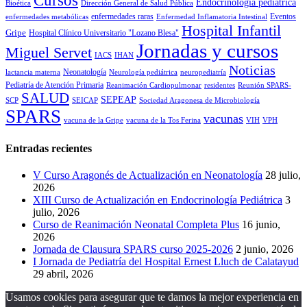
Cursos
Endocrinología pediátrica
Bioética
Dirección General de Salud Pública
enfermedades raras
Eventos
enfermedades metabólicas
Enfermedad Inflamatoria Intestinal
Hospital Infantil
Gripe
Hospital Clínico Universitario "Lozano Blesa"
Jornadas y cursos
Miguel Servet
IACS
IHAN
Noticias
Neonatología
lactancia materna
Neurología pediátrica
neuropediatría
Pediatría de Atención Primaria
Reanimación Cardiopulmonar
residentes
Reunión SPARS-
SALUD
SEPEAP
SCP
SEICAP
Sociedad Aragonesa de Microbiología
SPARS
vacunas
vacuna de la Gripe
vacuna de la Tos Ferina
VIH
VPH
Entradas recientes
V Curso Aragonés de Actualización en Neonatología
28 julio,
2026
XIII Curso de Actualización en Endocrinología Pediátrica
3
julio, 2026
Curso de Reanimación Neonatal Completa Plus
16 junio,
2026
Jornada de Clausura SPARS curso 2025-2026
2 junio, 2026
I Jornada de Pediatría del Hospital Ernest Lluch de Calatayud
29 abril, 2026
Usamos cookies para asegurar que te damos la mejor experiencia en