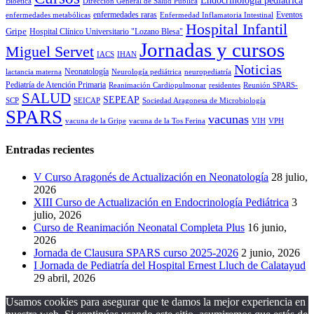
Endocrinología pediátrica
Bioética
Dirección General de Salud Pública
enfermedades raras
Eventos
enfermedades metabólicas
Enfermedad Inflamatoria Intestinal
Hospital Infantil
Gripe
Hospital Clínico Universitario "Lozano Blesa"
Jornadas y cursos
Miguel Servet
IACS
IHAN
Noticias
Neonatología
lactancia materna
Neurología pediátrica
neuropediatría
Pediatría de Atención Primaria
Reanimación Cardiopulmonar
residentes
Reunión SPARS-
SALUD
SEPEAP
SCP
SEICAP
Sociedad Aragonesa de Microbiología
SPARS
vacunas
vacuna de la Gripe
vacuna de la Tos Ferina
VIH
VPH
Entradas recientes
V Curso Aragonés de Actualización en Neonatología
28 julio,
2026
XIII Curso de Actualización en Endocrinología Pediátrica
3
julio, 2026
Curso de Reanimación Neonatal Completa Plus
16 junio,
2026
Jornada de Clausura SPARS curso 2025-2026
2 junio, 2026
I Jornada de Pediatría del Hospital Ernest Lluch de Calatayud
29 abril, 2026
Usamos cookies para asegurar que te damos la mejor experiencia en