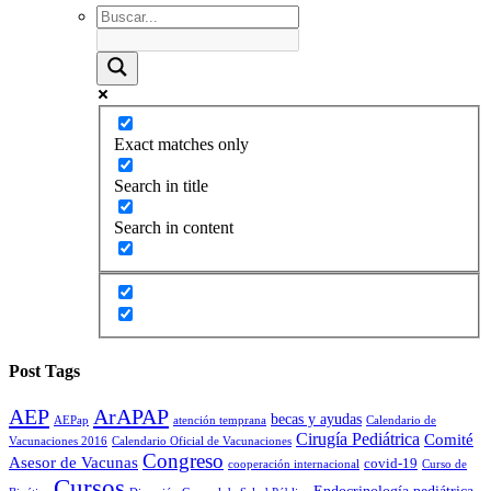
Exact matches only
Search in title
Search in content
Post Tags
AEP
ArAPAP
becas y ayudas
AEPap
atención temprana
Calendario de
Cirugía Pediátrica
Comité
Vacunaciones 2016
Calendario Oficial de Vacunaciones
Congreso
Asesor de Vacunas
covid-19
cooperación internacional
Curso de
Cursos