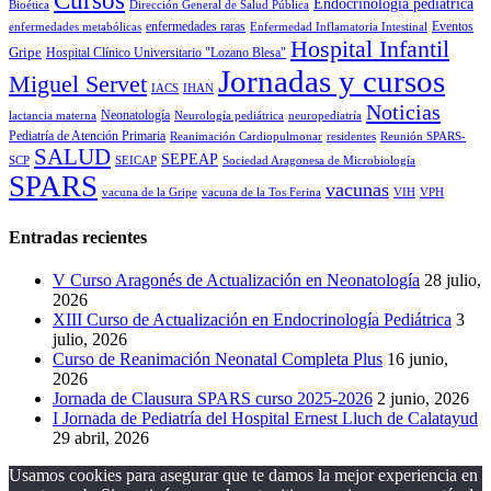
Cursos
Endocrinología pediátrica
Bioética
Dirección General de Salud Pública
enfermedades raras
Eventos
enfermedades metabólicas
Enfermedad Inflamatoria Intestinal
Hospital Infantil
Gripe
Hospital Clínico Universitario "Lozano Blesa"
Jornadas y cursos
Miguel Servet
IACS
IHAN
Noticias
Neonatología
lactancia materna
Neurología pediátrica
neuropediatría
Pediatría de Atención Primaria
Reanimación Cardiopulmonar
residentes
Reunión SPARS-
SALUD
SEPEAP
SCP
SEICAP
Sociedad Aragonesa de Microbiología
SPARS
vacunas
vacuna de la Gripe
vacuna de la Tos Ferina
VIH
VPH
Entradas recientes
V Curso Aragonés de Actualización en Neonatología
28 julio,
2026
XIII Curso de Actualización en Endocrinología Pediátrica
3
julio, 2026
Curso de Reanimación Neonatal Completa Plus
16 junio,
2026
Jornada de Clausura SPARS curso 2025-2026
2 junio, 2026
I Jornada de Pediatría del Hospital Ernest Lluch de Calatayud
29 abril, 2026
Usamos cookies para asegurar que te damos la mejor experiencia en