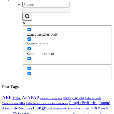
Exact matches only
Search in title
Search in content
Post Tags
AEP
ArAPAP
becas y ayudas
AEPap
atención temprana
Calendario de
Cirugía Pediátrica
Comité
Vacunaciones 2016
Calendario Oficial de Vacunaciones
Congreso
Asesor de Vacunas
covid-19
cooperación internacional
Curso de