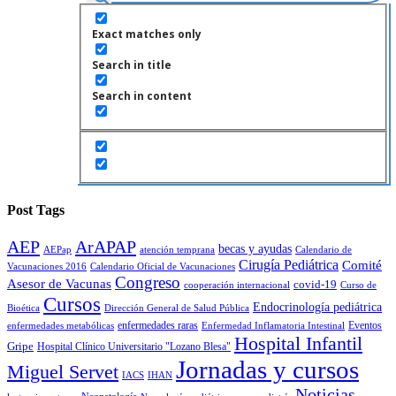
Exact matches only
Search in title
Search in content
Post Tags
AEP
ArAPAP
becas y ayudas
AEPap
atención temprana
Calendario de
Cirugía Pediátrica
Comité
Vacunaciones 2016
Calendario Oficial de Vacunaciones
Congreso
Asesor de Vacunas
covid-19
cooperación internacional
Curso de
Cursos
Endocrinología pediátrica
Bioética
Dirección General de Salud Pública
enfermedades raras
Eventos
enfermedades metabólicas
Enfermedad Inflamatoria Intestinal
Hospital Infantil
Gripe
Hospital Clínico Universitario "Lozano Blesa"
Jornadas y cursos
Miguel Servet
IACS
IHAN
Noticias