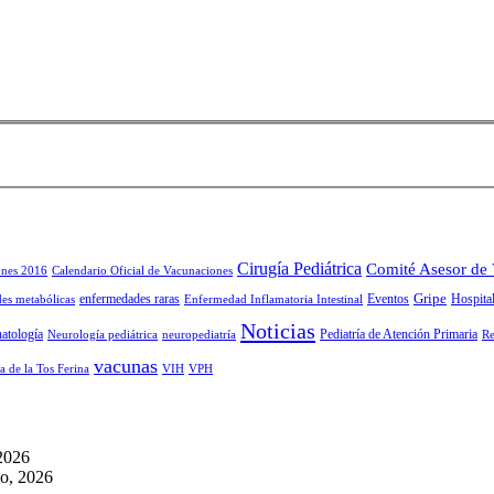
Cirugía Pediátrica
Comité Asesor de
ones 2016
Calendario Oficial de Vacunaciones
Gripe
enfermedades raras
Eventos
Hospital
es metabólicas
Enfermedad Inflamatoria Intestinal
Noticias
atología
Pediatría de Atención Primaria
Neurología pediátrica
neuropediatría
Re
vacunas
a de la Tos Ferina
VIH
VPH
 2026
io, 2026