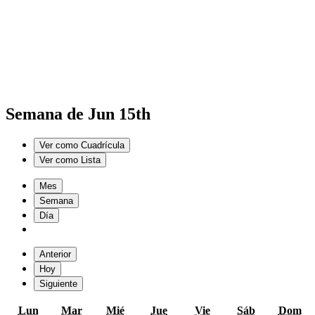
Semana de Jun 15th
Ver como
Cuadrícula
Ver como
Lista
Mes
Semana
Día
Anterior
Hoy
Siguiente
lunes
martes
miércoles
jueves
viernes
sábado
do
Lun
Mar
Mié
Jue
Vie
Sáb
Dom