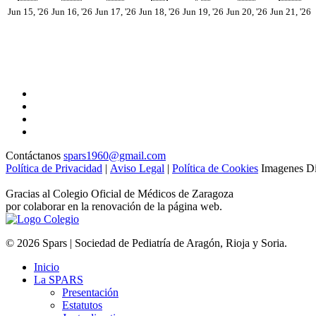
15
16
17
18
19
20
2
Jun 15, '26
Jun 16, '26
Jun 17, '26
Jun 18, '26
Jun 19, '26
Jun 20, '26
Jun 21, '26
junio,
junio,
junio,
junio,
junio,
junio,
j
2026
2026
2026
2026
2026
2026
2
Contáctanos
spars1960@gmail.com
Política de Privacidad
|
Aviso Legal
|
Política de Cookies
Imagenes Di
Gracias al Colegio Oficial de Médicos de Zaragoza
por colaborar en la renovación de la página web.
© 2026 Spars | Sociedad de Pediatría de Aragón, Rioja y Soria.
Inicio
La SPARS
Presentación
Estatutos