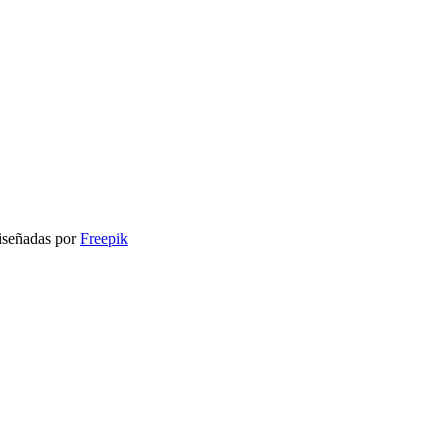
1
unio,
026
señadas por
Freepik