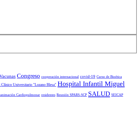
Congreso
 Vacunas
covid-19
cooperación internacional
Curso de Bioética
Hospital Infantil Miguel
 Clínico Universitario "Lozano Blesa"
SALUD
animación Cardiopulmonar
residentes
Reunión SPARS-SCP
SEICAP