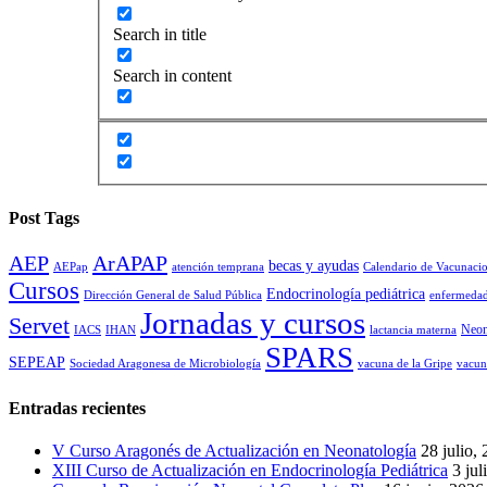
Search in title
Search in content
Post Tags
AEP
ArAPAP
becas y ayudas
AEPap
atención temprana
Calendario de Vacunaci
Cursos
Endocrinología pediátrica
Dirección General de Salud Pública
enfermedad
Jornadas y cursos
Servet
Neon
IACS
IHAN
lactancia materna
SPARS
SEPEAP
Sociedad Aragonesa de Microbiología
vacuna de la Gripe
vacun
Entradas recientes
V Curso Aragonés de Actualización en Neonatología
28 julio,
XIII Curso de Actualización en Endocrinología Pediátrica
3 jul