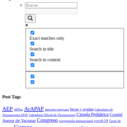
Exact matches only
Search in title
Search in content
Post Tags
AEP
ArAPAP
becas y ayudas
AEPap
atención temprana
Calendario de
Cirugía Pediátrica
Comité
Vacunaciones 2016
Calendario Oficial de Vacunaciones
Congreso
Asesor de Vacunas
covid-19
cooperación internacional
Curso de