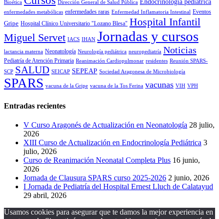
Cursos
Endocrinología pediátrica
Bioética
Dirección General de Salud Pública
enfermedades raras
Eventos
enfermedades metabólicas
Enfermedad Inflamatoria Intestinal
Hospital Infantil
Gripe
Hospital Clínico Universitario "Lozano Blesa"
Jornadas y cursos
Miguel Servet
IACS
IHAN
Noticias
Neonatología
lactancia materna
Neurología pediátrica
neuropediatría
Pediatría de Atención Primaria
Reanimación Cardiopulmonar
residentes
Reunión SPARS-
SALUD
SEPEAP
SCP
SEICAP
Sociedad Aragonesa de Microbiología
SPARS
vacunas
vacuna de la Gripe
vacuna de la Tos Ferina
VIH
VPH
Entradas recientes
V Curso Aragonés de Actualización en Neonatología
28 julio,
2026
XIII Curso de Actualización en Endocrinología Pediátrica
3
julio, 2026
Curso de Reanimación Neonatal Completa Plus
16 junio,
2026
Jornada de Clausura SPARS curso 2025-2026
2 junio, 2026
I Jornada de Pediatría del Hospital Ernest Lluch de Calatayud
29 abril, 2026
Usamos cookies para asegurar que te damos la mejor experiencia en