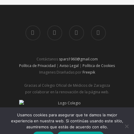
Contáctanos
spars1960@gmail.com
Política de Privacidad
|
Aviso Legal
|
Política de Cookies
Imagenes Diseñadas por
Freepik
Gracias al Colegio Oficial de Médicos de Zaragoza
por colaborar en la renovación de la página web.
© 2026 Spars | Sociedad de Pediatría de Aragón, Rioja y
Usamos cookies para asegurar que te damos la mejor
Soria.
experiencia en nuestra web. Si continúas usando este sitio,
asumiremos que estás de acuerdo con ello.