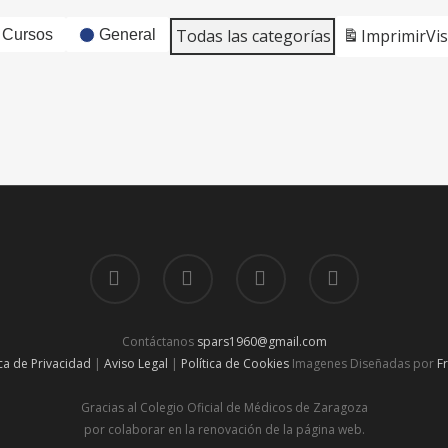
Todas las categorías
Imprimir
Vi
Cursos
General
Contáctanos
spars1960@gmail.com
ica de Privacidad
|
Aviso Legal
|
Política de Cookies
Imagenes Diseñadas por
F
Gracias al Colegio Oficial de Médicos de Zaragoza
por colaborar en la renovación de la página web.