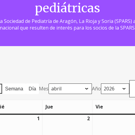
pediátricas
 la Sociedad de Pediatría de Aragón, La Rioja y Soria (SPARS
nacional que resulten de interés para los socios de la SPARS
Mes
Año
Semana
Día
ié
Jue
Vie
miércoles
jueves
viernes
1
2
1
2
abril,
abril,
2026
2026