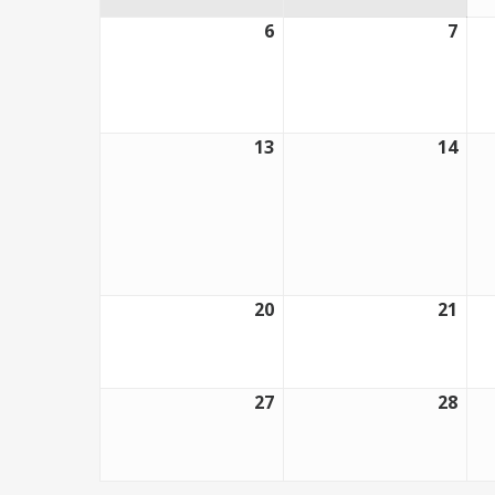
6
7
6
7
abril,
abri
2026
202
13
14
13
14
abril,
abri
2026
202
20
21
20
21
abril,
abri
2026
202
27
28
27
28
abril,
abri
2026
202