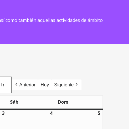
) así como también aquellas actividades de ámbito
.
Anterior
Hoy
Siguiente
Sáb
Dom
sábado
domingo
3
4
5
3
4
5
abril,
abril,
abril,
2026
2026
2026