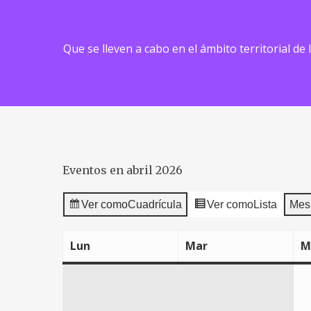
Que se lleven a cabo en el ámbito territorial de
Eventos en abril 2026
Ver como
Cuadrícula
Ver como
Lista
Mes
Lun
Mar
M
lunes
martes