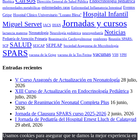
Cursos
Endocrinología pediátrica
Bioética
Dirección General de Salud Pública
enfermedades raras
Eventos
enfermedades metabólicas
Enfermedad Inflamatoria Intestinal
Hospital Infantil
Gripe
Hospital Clínico Universitario "Lozano Blesa"
Jornadas y cursos
Miguel Servet
IACS
IHAN
Noticias
Neonatología
lactancia materna
Neurología pediátrica
neuropediatría
Pediatría de Atención Primaria
Reanimación Cardiopulmonar
residentes
Reunión SPARS-
SALUD
SEPEAP
SCP
SEICAP
Sociedad Aragonesa de Microbiología
SPARS
vacunas
vacuna de la Gripe
vacuna de la Tos Ferina
VIH
VPH
Entradas recientes
V Curso Aragonés de Actualización en Neonatología
28 julio,
2026
XIII Curso de Actualización en Endocrinología Pediátrica
3
julio, 2026
Curso de Reanimación Neonatal Completa Plus
16 junio,
2026
Jornada de Clausura SPARS curso 2025-2026
2 junio, 2026
I Jornada de Pediatría del Hospital Ernest Lluch de Calatayud
29 abril, 2026
Usamos cookies para asegurar que te damos la mejor experiencia en