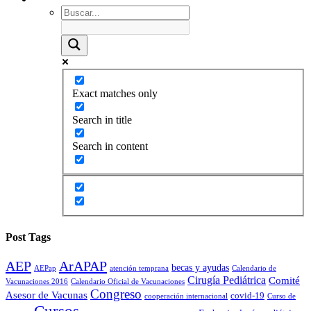
Exact matches only
Search in title
Search in content
Post Tags
AEP
ArAPAP
becas y ayudas
AEPap
atención temprana
Calendario de
Cirugía Pediátrica
Comité
Vacunaciones 2016
Calendario Oficial de Vacunaciones
Congreso
Asesor de Vacunas
covid-19
cooperación internacional
Curso de