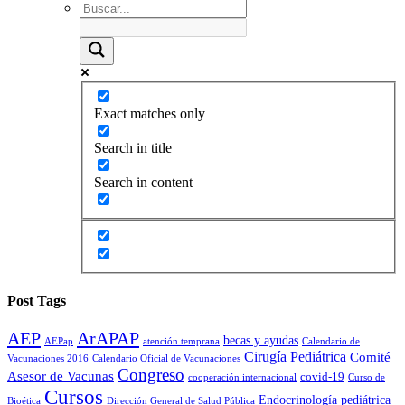
Exact matches only
Search in title
Search in content
Post Tags
AEP
ArAPAP
becas y ayudas
AEPap
atención temprana
Calendario de
Cirugía Pediátrica
Comité
Vacunaciones 2016
Calendario Oficial de Vacunaciones
Congreso
Asesor de Vacunas
covid-19
cooperación internacional
Curso de
Cursos
Endocrinología pediátrica
Bioética
Dirección General de Salud Pública