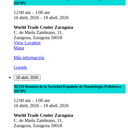
(SENP)
Reunión
de
12:00 am
–
1:00 am
la
16 abril, 2026
–
18 abril, 2026
Sociedad
Española
World Trade Center Zaragoza
de
C. de María Zambrano, 31,
Neumología
Zaragoza
,
Zaragoza
50018
Pediátrica
View Location
(SENP)
World
Mapa
Trade
Más información
Center
Zaragoza
Google
18 abril, 2026
XLVII
XLVII Reunión de la Sociedad Española de Neumología Pediátrica
(SENP)
Reunión
de
12:00 am
–
1:00 am
la
16 abril, 2026
–
18 abril, 2026
Sociedad
Española
World Trade Center Zaragoza
de
C. de María Zambrano, 31,
Neumología
Zaragoza
,
Zaragoza
50018
Pediátrica