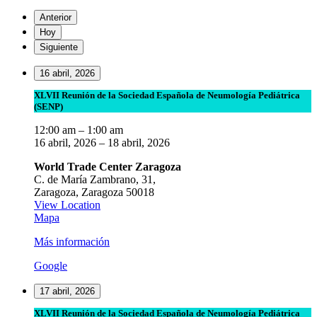
Anterior
Hoy
Siguiente
16 abril, 2026
XLVII
XLVII Reunión de la Sociedad Española de Neumología Pediátrica
(SENP)
Reunión
de
12:00 am
–
1:00 am
la
16 abril, 2026
–
18 abril, 2026
Sociedad
Española
World Trade Center Zaragoza
de
C. de María Zambrano, 31,
Neumología
Zaragoza
,
Zaragoza
50018
Pediátrica
View Location
(SENP)
World
Mapa
Trade
Más información
Center
Zaragoza
Google
17 abril, 2026
XLVII
XLVII Reunión de la Sociedad Española de Neumología Pediátrica