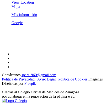
View Location
(SENP)
World
Mapa
Trade
Más información
Center
Zaragoza
Google
Contáctanos
spars1960@gmail.com
Política de Privacidad
|
Aviso Legal
|
Política de Cookies
Imagenes
Diseñadas por
Freepik
Gracias al Colegio Oficial de Médicos de Zaragoza
por colaborar en la renovación de la página web.