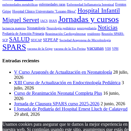
enfermedades raras
Eventos
enfermedades metabólicas
Enfermedad Inflamatoria Intestinal
Hospital Infantil
Gripe
Hospital Clínico Universitario "Lozano Blesa"
Jornadas y cursos
Miguel Servet
IACS
IHAN
Noticias
Neonatología
lactancia materna
Neurología pediátrica
neuropediatría
Pediatría de Atención Primaria
Reanimación Cardiopulmonar
residentes
Reunión SPARS-
SALUD
SEPEAP
SCP
SEICAP
Sociedad Aragonesa de Microbiología
SPARS
vacunas
vacuna de la Gripe
vacuna de la Tos Ferina
VIH
VPH
Entradas recientes
V Curso Aragonés de Actualización en Neonatología
28 julio,
2026
XIII Curso de Actualización en Endocrinología Pediátrica
3
julio, 2026
Curso de Reanimación Neonatal Completa Plus
16 junio,
2026
Jornada de Clausura SPARS curso 2025-2026
2 junio, 2026
I Jornada de Pediatría del Hospital Ernest Lluch de Calatayud
29 abril, 2026
Usamos cookies para asegurar que te damos la mejor experiencia en
nuestra web. Si continúas usando este sitio, asumiremos que estás de