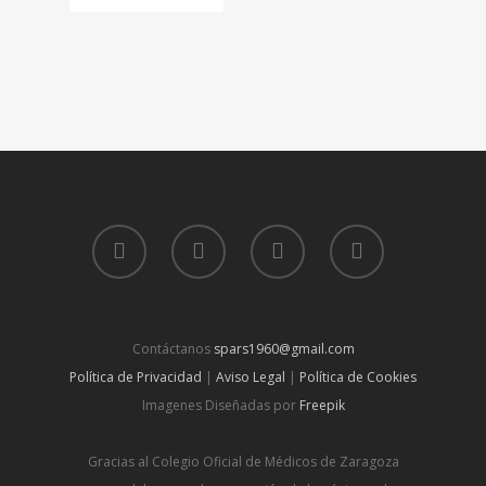
Contáctanos
spars1960@gmail.com
Política de Privacidad
|
Aviso Legal
|
Política de Cookies
Imagenes Diseñadas por
Freepik
Gracias al Colegio Oficial de Médicos de Zaragoza