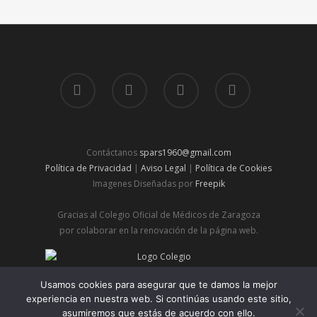
Contáctanos
spars1960@gmail.com
Política de Privacidad
|
Aviso Legal
|
Política de Cookies
Imagenes Diseñadas por
Freepik
Gracias al Colegio Oficial de Médicos de Zaragoza
por colaborar en la renovación de la página web.
© 2026 Spars | Sociedad de Pediatría de Aragón, Rioja y
Usamos cookies para asegurar que te damos la mejor
Soria.
experiencia en nuestra web. Si continúas usando este sitio,
asumiremos que estás de acuerdo con ello.