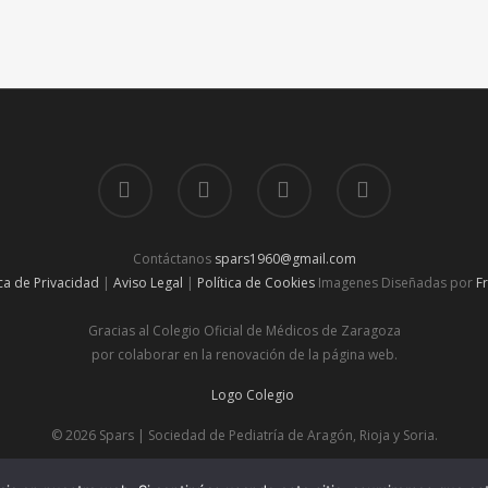
Contáctanos
spars1960@gmail.com
ica de Privacidad
|
Aviso Legal
|
Política de Cookies
Imagenes Diseñadas por
F
Gracias al Colegio Oficial de Médicos de Zaragoza
por colaborar en la renovación de la página web.
© 2026 Spars | Sociedad de Pediatría de Aragón, Rioja y Soria.