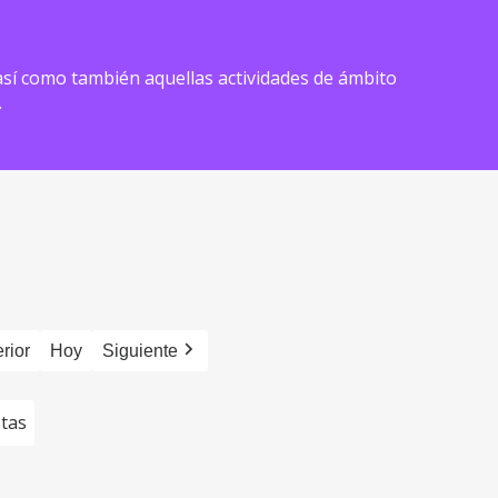
) así como también aquellas actividades de ámbito
.
rior
Hoy
Siguiente
stas