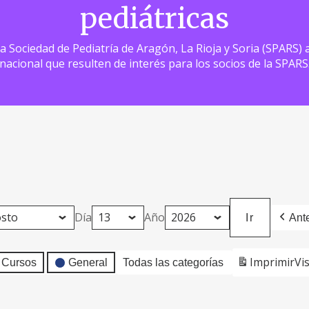
pediátricas
 la Sociedad de Pediatría de Aragón, La Rioja y Soria (SPARS
nacional que resulten de interés para los socios de la SPARS
Día
Año
Ante
Imprimir
Vi
Cursos
General
Todas las categorías