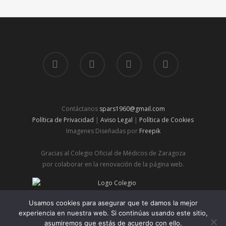
Contáctanos
spars1960@gmail.com
Política de Privacidad
|
Aviso Legal
|
Política de Cookies
Imagenes Diseñadas por
Freepik
Gracias al Colegio Oficial de Médicos de Zaragoza
por colaborar en la renovación de la página web.
© 2026 Spars | Sociedad de Pediatría de Aragón, Rioja y
Usamos cookies para asegurar que te damos la mejor
Soria.
experiencia en nuestra web. Si continúas usando este sitio,
asumiremos que estás de acuerdo con ello.