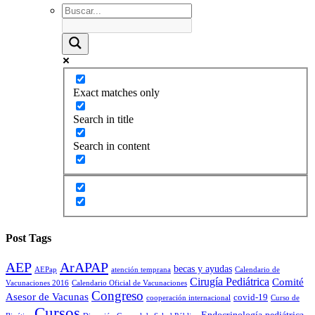
Exact matches only
Search in title
Search in content
Post Tags
AEP
ArAPAP
becas y ayudas
AEPap
atención temprana
Calendario de
Cirugía Pediátrica
Comité
Vacunaciones 2016
Calendario Oficial de Vacunaciones
Congreso
Asesor de Vacunas
covid-19
cooperación internacional
Curso de
Cursos