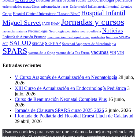
Endocrinología pediátrica
Bioética
Dirección General de Salud Pública
enfermedades raras
Eventos
enfermedades metabólicas
Enfermedad Inflamatoria Intestinal
Hospital Infantil
Gripe
Hospital Clínico Universitario "Lozano Blesa"
Jornadas y cursos
Miguel Servet
IACS
IHAN
Noticias
Neonatología
lactancia materna
Neurología pediátrica
neuropediatría
Pediatría de Atención Primaria
Reanimación Cardiopulmonar
residentes
Reunión SPARS-
SALUD
SEPEAP
SCP
SEICAP
Sociedad Aragonesa de Microbiología
SPARS
vacunas
vacuna de la Gripe
vacuna de la Tos Ferina
VIH
VPH
Entradas recientes
V Curso Aragonés de Actualización en Neonatología
28 julio,
2026
XIII Curso de Actualización en Endocrinología Pediátrica
3
julio, 2026
Curso de Reanimación Neonatal Completa Plus
16 junio,
2026
Jornada de Clausura SPARS curso 2025-2026
2 junio, 2026
I Jornada de Pediatría del Hospital Ernest Lluch de Calatayud
29 abril, 2026
Usamos cookies para asegurar que te damos la mejor experiencia en