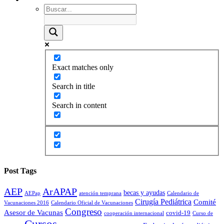
Exact matches only
Search in title
Search in content
Post Tags
AEP
ArAPAP
becas y ayudas
AEPap
atención temprana
Calendario de
Cirugía Pediátrica
Comité
Vacunaciones 2016
Calendario Oficial de Vacunaciones
Congreso
Asesor de Vacunas
covid-19
cooperación internacional
Curso de