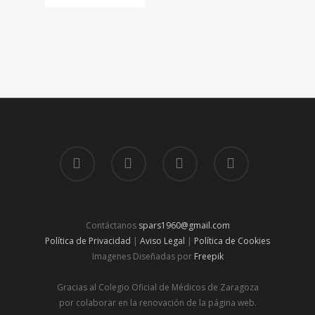
Contáctanos
spars1960@gmail.com
Política de Privacidad
|
Aviso Legal
|
Política de Cookies
Imagenes Diseñadas por
Freepik
Gracias al Colegio Oficial de Médicos de Zaragoza
por colaborar en la renovación de la página web.