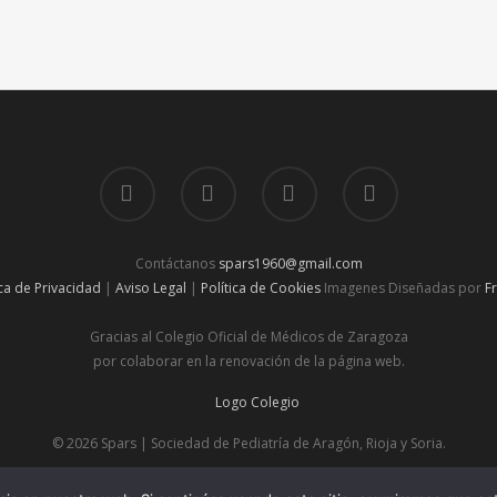
Contáctanos
spars1960@gmail.com
ica de Privacidad
|
Aviso Legal
|
Política de Cookies
Imagenes Diseñadas por
F
Gracias al Colegio Oficial de Médicos de Zaragoza
por colaborar en la renovación de la página web.
© 2026 Spars | Sociedad de Pediatría de Aragón, Rioja y Soria.