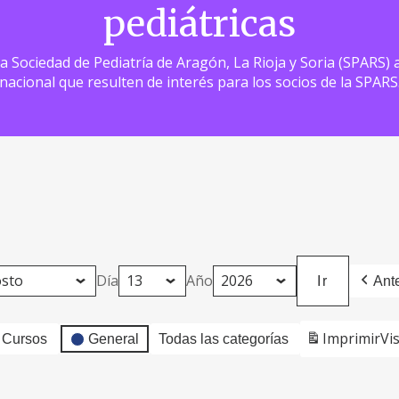
pediátricas
 la Sociedad de Pediatría de Aragón, La Rioja y Soria (SPARS
nacional que resulten de interés para los socios de la SPARS
Día
Año
Ante
Imprimir
Vi
Cursos
General
Todas las categorías