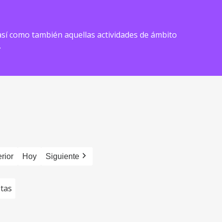
) así como también aquellas actividades de ámbito
.
rior
Hoy
Siguiente
stas