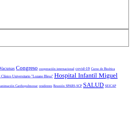
Congreso
 Vacunas
covid-19
cooperación internacional
Curso de Bioética
Hospital Infantil Miguel
 Clínico Universitario "Lozano Blesa"
SALUD
animación Cardiopulmonar
residentes
Reunión SPARS-SCP
SEICAP