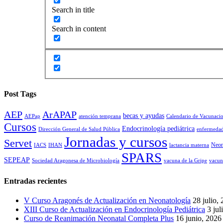
Search in title
Search in content
Post Tags
AEP
ArAPAP
becas y ayudas
AEPap
atención temprana
Calendario de Vacunaci
Cursos
Endocrinología pediátrica
Dirección General de Salud Pública
enfermedad
Jornadas y cursos
Servet
Neon
IACS
IHAN
lactancia materna
SPARS
SEPEAP
Sociedad Aragonesa de Microbiología
vacuna de la Gripe
vacun
Entradas recientes
V Curso Aragonés de Actualización en Neonatología
28 julio,
XIII Curso de Actualización en Endocrinología Pediátrica
3 jul
Curso de Reanimación Neonatal Completa Plus
16 junio, 2026