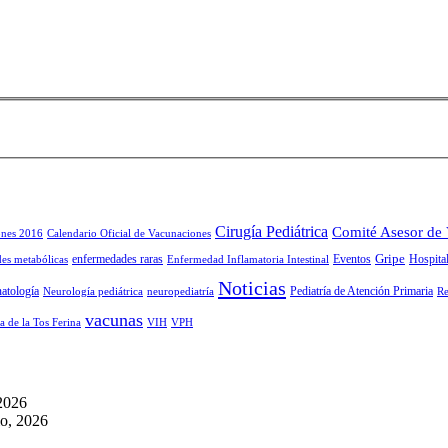
Cirugía Pediátrica
Comité Asesor de
ones 2016
Calendario Oficial de Vacunaciones
Gripe
enfermedades raras
Eventos
Hospital
es metabólicas
Enfermedad Inflamatoria Intestinal
Noticias
atología
Pediatría de Atención Primaria
Neurología pediátrica
neuropediatría
Re
vacunas
a de la Tos Ferina
VIH
VPH
 2026
io, 2026