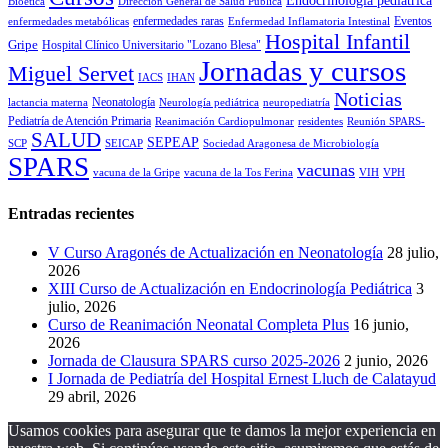
Endocrinología pediátrica
Bioética
Dirección General de Salud Pública
enfermedades raras
Eventos
enfermedades metabólicas
Enfermedad Inflamatoria Intestinal
Hospital Infantil
Gripe
Hospital Clínico Universitario "Lozano Blesa"
Jornadas y cursos
Miguel Servet
IACS
IHAN
Noticias
Neonatología
lactancia materna
Neurología pediátrica
neuropediatría
Pediatría de Atención Primaria
Reanimación Cardiopulmonar
residentes
Reunión SPARS-
SALUD
SEPEAP
SCP
SEICAP
Sociedad Aragonesa de Microbiología
SPARS
vacunas
vacuna de la Gripe
vacuna de la Tos Ferina
VIH
VPH
Entradas recientes
V Curso Aragonés de Actualización en Neonatología
28 julio,
2026
XIII Curso de Actualización en Endocrinología Pediátrica
3
julio, 2026
Curso de Reanimación Neonatal Completa Plus
16 junio,
2026
Jornada de Clausura SPARS curso 2025-2026
2 junio, 2026
I Jornada de Pediatría del Hospital Ernest Lluch de Calatayud
29 abril, 2026
Usamos cookies para asegurar que te damos la mejor experiencia en