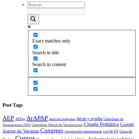
Exact matches only
Search in title
Search in content
Post Tags
AEP
ArAPAP
becas y ayudas
AEPap
atención temprana
Calendario de
Cirugía Pediátrica
Comité
Vacunaciones 2016
Calendario Oficial de Vacunaciones
Congreso
Asesor de Vacunas
covid-19
cooperación internacional
Curso de
Cursos