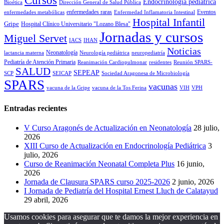
Cursos
Endocrinología pediátrica
Bioética
Dirección General de Salud Pública
enfermedades raras
Eventos
enfermedades metabólicas
Enfermedad Inflamatoria Intestinal
Hospital Infantil
Gripe
Hospital Clínico Universitario "Lozano Blesa"
Jornadas y cursos
Miguel Servet
IACS
IHAN
Noticias
Neonatología
lactancia materna
Neurología pediátrica
neuropediatría
Pediatría de Atención Primaria
Reanimación Cardiopulmonar
residentes
Reunión SPARS-
SALUD
SEPEAP
SCP
SEICAP
Sociedad Aragonesa de Microbiología
SPARS
vacunas
vacuna de la Gripe
vacuna de la Tos Ferina
VIH
VPH
Entradas recientes
V Curso Aragonés de Actualización en Neonatología
28 julio,
2026
XIII Curso de Actualización en Endocrinología Pediátrica
3
julio, 2026
Curso de Reanimación Neonatal Completa Plus
16 junio,
2026
Jornada de Clausura SPARS curso 2025-2026
2 junio, 2026
I Jornada de Pediatría del Hospital Ernest Lluch de Calatayud
29 abril, 2026
Usamos cookies para asegurar que te damos la mejor experiencia en