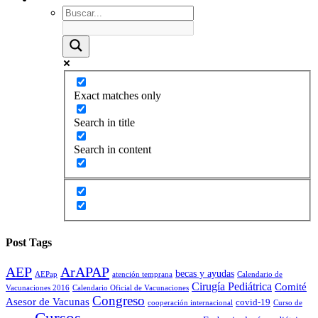
Exact matches only
Search in title
Search in content
Post Tags
AEP
ArAPAP
becas y ayudas
AEPap
atención temprana
Calendario de
Cirugía Pediátrica
Comité
Vacunaciones 2016
Calendario Oficial de Vacunaciones
Congreso
Asesor de Vacunas
covid-19
cooperación internacional
Curso de