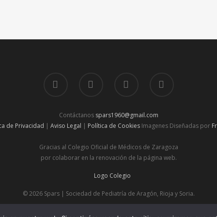
Contáctanos
spars1960@gmail.com
ica de Privacidad
|
Aviso Legal
|
Política de Cookies
Imagenes Diseñadas por
F
Gracias al Colegio Oficial de Médicos de Zaragoza
por colaborar en la renovación de la página web.
© 2026 Spars | Sociedad de Pediatría de Aragón, Rioja y Soria.