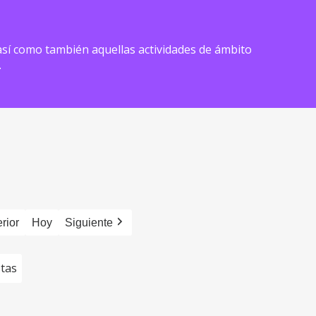
) así como también aquellas actividades de ámbito
.
rior
Hoy
Siguiente
stas