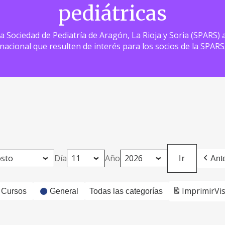
pediátricas
 la Sociedad de Pediatría de Aragón, La Rioja y Soria (SPARS
nacional que resulten de interés para los socios de la SPARS
Día
Año
Ante
Imprimir
Vi
Cursos
General
Todas las categorías