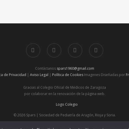
Contáctanos
spars1960@gmail.com
ica de Privacidad
|
Aviso Legal
|
Política de Cookies
Imagenes Diseñadas por
F
Gracias al Colegio Oficial de Médicos de Zaragoza
por colaborar en la renovación de la página web.
© 2026 Spars | Sociedad de Pediatría de Aragón, Rioja y Soria.