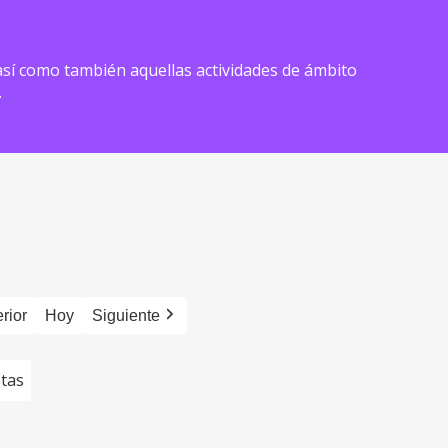
) así como también aquellas actividades de ámbito
.
rior
Hoy
Siguiente
stas