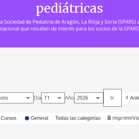
pediátricas
 la Sociedad de Pediatría de Aragón, La Rioja y Soria (SPARS
nacional que resulten de interés para los socios de la SPARS
Día
Año
Ante
Imprimir
Vi
Cursos
General
Todas las categorías