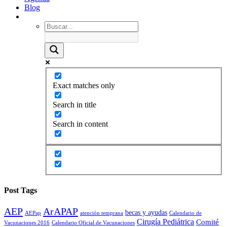
Blog
Exact matches only
Search in title
Search in content
Post Tags
AEP
ArAPAP
becas y ayudas
AEPap
atención temprana
Calendario de
Cirugía Pediátrica
Comité
Vacunaciones 2016
Calendario Oficial de Vacunaciones