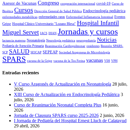
Congreso
Asesor de Vacunas
covid-19
cooperación internacional
Curso de
Cursos
Endocrinología pediátrica
Bioética
Dirección General de Salud Pública
enfermedades raras
Eventos
enfermedades metabólicas
Enfermedad Inflamatoria Intestinal
Hospital Infantil
Gripe
Hospital Clínico Universitario "Lozano Blesa"
Jornadas y cursos
Miguel Servet
IACS
IHAN
Noticias
Neonatología
lactancia materna
Neurología pediátrica
neuropediatría
Pediatría de Atención Primaria
Reanimación Cardiopulmonar
residentes
Reunión SPARS-
SALUD
SEPEAP
SCP
SEICAP
Sociedad Aragonesa de Microbiología
SPARS
vacunas
vacuna de la Gripe
vacuna de la Tos Ferina
VIH
VPH
Entradas recientes
V Curso Aragonés de Actualización en Neonatología
28 julio,
2026
XIII Curso de Actualización en Endocrinología Pediátrica
3
julio, 2026
Curso de Reanimación Neonatal Completa Plus
16 junio,
2026
Jornada de Clausura SPARS curso 2025-2026
2 junio, 2026
I Jornada de Pediatría del Hospital Ernest Lluch de Calatayud
29 abril, 2026