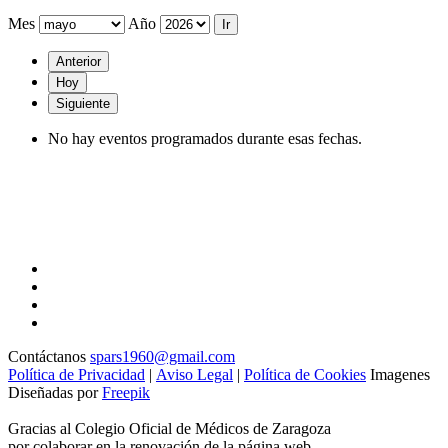
Mes
Año
Anterior
Hoy
Siguiente
No hay eventos programados durante esas fechas.
Contáctanos
spars1960@gmail.com
Política de Privacidad
|
Aviso Legal
|
Política de Cookies
Imagenes
Diseñadas por
Freepik
Gracias al Colegio Oficial de Médicos de Zaragoza
por colaborar en la renovación de la página web.