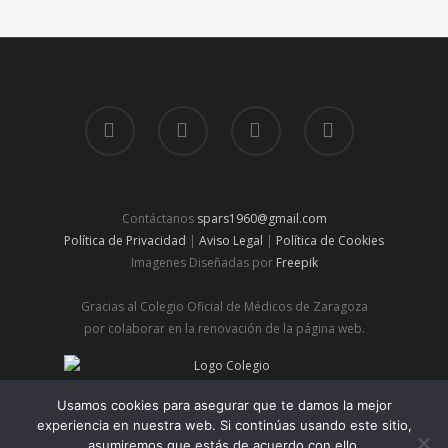
Contáctanos
spars1960@gmail.com
Política de Privacidad
|
Aviso Legal
|
Política de Cookies
Imagenes Diseñadas por
Freepik
Gracias al Colegio Oficial de Médicos de Zaragoza
por colaborar en la renovación de la página web.
© 2026 Spars | Sociedad de Pediatría de Aragón, Rioja y
Usamos cookies para asegurar que te damos la mejor
Soria.
experiencia en nuestra web. Si continúas usando este sitio,
asumiremos que estás de acuerdo con ello.