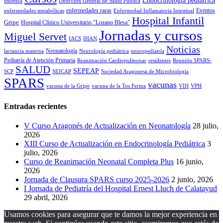
Endocrinología pediátrica
Bioética
Dirección General de Salud Pública
enfermedades raras
Eventos
enfermedades metabólicas
Enfermedad Inflamatoria Intestinal
Hospital Infantil
Gripe
Hospital Clínico Universitario "Lozano Blesa"
Jornadas y cursos
Miguel Servet
IACS
IHAN
Noticias
Neonatología
lactancia materna
Neurología pediátrica
neuropediatría
Pediatría de Atención Primaria
Reanimación Cardiopulmonar
residentes
Reunión SPARS-
SALUD
SEPEAP
SCP
SEICAP
Sociedad Aragonesa de Microbiología
SPARS
vacunas
vacuna de la Gripe
vacuna de la Tos Ferina
VIH
VPH
Entradas recientes
V Curso Aragonés de Actualización en Neonatología
28 julio,
2026
XIII Curso de Actualización en Endocrinología Pediátrica
3
julio, 2026
Curso de Reanimación Neonatal Completa Plus
16 junio,
2026
Jornada de Clausura SPARS curso 2025-2026
2 junio, 2026
I Jornada de Pediatría del Hospital Ernest Lluch de Calatayud
29 abril, 2026
Usamos cookies para asegurar que te damos la mejor experiencia en