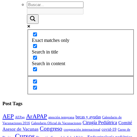
Exact matches only
Search in title
Search in content
Post Tags
AEP
ArAPAP
becas y ayudas
AEPap
atención temprana
Calendario de
Cirugía Pediátrica
Comité
Vacunaciones 2016
Calendario Oficial de Vacunaciones
Congreso
Asesor de Vacunas
covid-19
cooperación internacional
Curso de
Cursos