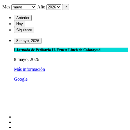
Mes
Año
Anterior
Hoy
Siguiente
8 mayo, 2026
I
I Jornada de Pediatría H. Ernest Lluch de Calatayud
Jornada
8 mayo, 2026
de
Pediatría
Más información
H.
Ernest
Google
Lluch
de
Calatayud