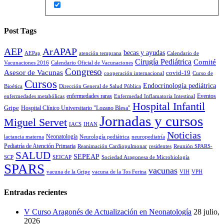
Post Tags
AEP
ArAPAP
becas y ayudas
AEPap
atención temprana
Calendario de
Cirugía Pediátrica
Comité
Vacunaciones 2016
Calendario Oficial de Vacunaciones
Congreso
Asesor de Vacunas
covid-19
cooperación internacional
Curso de
Cursos
Endocrinología pediátrica
Bioética
Dirección General de Salud Pública
enfermedades raras
Eventos
enfermedades metabólicas
Enfermedad Inflamatoria Intestinal
Hospital Infantil
Gripe
Hospital Clínico Universitario "Lozano Blesa"
Jornadas y cursos
Miguel Servet
IACS
IHAN
Noticias
Neonatología
lactancia materna
Neurología pediátrica
neuropediatría
Pediatría de Atención Primaria
Reanimación Cardiopulmonar
residentes
Reunión SPARS-
SALUD
SEPEAP
SCP
SEICAP
Sociedad Aragonesa de Microbiología
SPARS
vacunas
vacuna de la Gripe
vacuna de la Tos Ferina
VIH
VPH
Entradas recientes
V Curso Aragonés de Actualización en Neonatología
28 julio,
2026