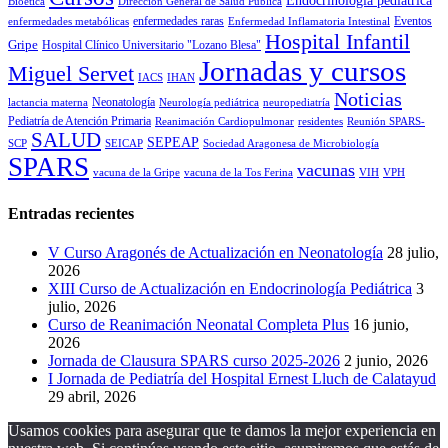
Endocrinología pediátrica
Bioética
Dirección General de Salud Pública
enfermedades raras
Eventos
enfermedades metabólicas
Enfermedad Inflamatoria Intestinal
Hospital Infantil
Gripe
Hospital Clínico Universitario "Lozano Blesa"
Jornadas y cursos
Miguel Servet
IACS
IHAN
Noticias
Neonatología
lactancia materna
Neurología pediátrica
neuropediatría
Pediatría de Atención Primaria
Reanimación Cardiopulmonar
residentes
Reunión SPARS-
SALUD
SEPEAP
SCP
SEICAP
Sociedad Aragonesa de Microbiología
SPARS
vacunas
vacuna de la Gripe
vacuna de la Tos Ferina
VIH
VPH
Entradas recientes
V Curso Aragonés de Actualización en Neonatología
28 julio,
2026
XIII Curso de Actualización en Endocrinología Pediátrica
3
julio, 2026
Curso de Reanimación Neonatal Completa Plus
16 junio,
2026
Jornada de Clausura SPARS curso 2025-2026
2 junio, 2026
I Jornada de Pediatría del Hospital Ernest Lluch de Calatayud
29 abril, 2026
Usamos cookies para asegurar que te damos la mejor experiencia en