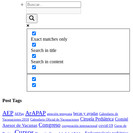
Exact matches only
Search in title
Search in content
Post Tags
AEP
ArAPAP
becas y ayudas
AEPap
atención temprana
Calendario de
Cirugía Pediátrica
Comité
Vacunaciones 2016
Calendario Oficial de Vacunaciones
Congreso
Asesor de Vacunas
covid-19
cooperación internacional
Curso de
Cursos