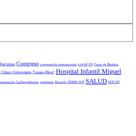
Congreso
 Vacunas
covid-19
cooperación internacional
Curso de Bioética
Hospital Infantil Miguel
 Clínico Universitario "Lozano Blesa"
SALUD
animación Cardiopulmonar
residentes
Reunión SPARS-SCP
SEICAP