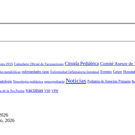
Cirugía Pediátrica
Comité Asesor de
ones 2016
Calendario Oficial de Vacunaciones
Gripe
enfermedades raras
Eventos
Hospital
es metabólicas
Enfermedad Inflamatoria Intestinal
Noticias
atología
Pediatría de Atención Primaria
Neurología pediátrica
neuropediatría
Re
vacunas
a de la Tos Ferina
VIH
VPH
 2026
io, 2026