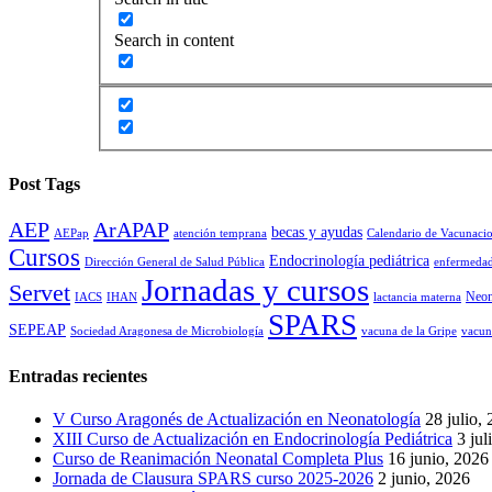
Search in content
Post Tags
AEP
ArAPAP
becas y ayudas
AEPap
atención temprana
Calendario de Vacunaci
Cursos
Endocrinología pediátrica
Dirección General de Salud Pública
enfermedad
Jornadas y cursos
Servet
Neon
IACS
IHAN
lactancia materna
SPARS
SEPEAP
Sociedad Aragonesa de Microbiología
vacuna de la Gripe
vacun
Entradas recientes
V Curso Aragonés de Actualización en Neonatología
28 julio,
XIII Curso de Actualización en Endocrinología Pediátrica
3 jul
Curso de Reanimación Neonatal Completa Plus
16 junio, 2026
Jornada de Clausura SPARS curso 2025-2026
2 junio, 2026