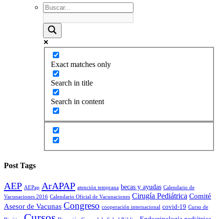
Exact matches only
Search in title
Search in content
Post Tags
AEP
ArAPAP
becas y ayudas
AEPap
atención temprana
Calendario de
Cirugía Pediátrica
Comité
Vacunaciones 2016
Calendario Oficial de Vacunaciones
Congreso
Asesor de Vacunas
covid-19
cooperación internacional
Curso de
Cursos