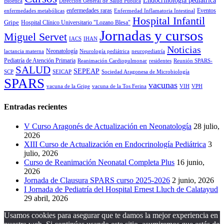
Endocrinología pediátrica
Bioética
Dirección General de Salud Pública
enfermedades raras
Eventos
enfermedades metabólicas
Enfermedad Inflamatoria Intestinal
Hospital Infantil
Gripe
Hospital Clínico Universitario "Lozano Blesa"
Jornadas y cursos
Miguel Servet
IACS
IHAN
Noticias
Neonatología
lactancia materna
Neurología pediátrica
neuropediatría
Pediatría de Atención Primaria
Reanimación Cardiopulmonar
residentes
Reunión SPARS-
SALUD
SEPEAP
SCP
SEICAP
Sociedad Aragonesa de Microbiología
SPARS
vacunas
vacuna de la Gripe
vacuna de la Tos Ferina
VIH
VPH
Entradas recientes
V Curso Aragonés de Actualización en Neonatología
28 julio,
2026
XIII Curso de Actualización en Endocrinología Pediátrica
3
julio, 2026
Curso de Reanimación Neonatal Completa Plus
16 junio,
2026
Jornada de Clausura SPARS curso 2025-2026
2 junio, 2026
I Jornada de Pediatría del Hospital Ernest Lluch de Calatayud
29 abril, 2026
Usamos cookies para asegurar que te damos la mejor experiencia en