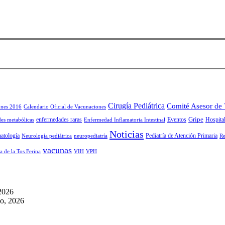
Cirugía Pediátrica
Comité Asesor de
ones 2016
Calendario Oficial de Vacunaciones
Gripe
enfermedades raras
Eventos
Hospital
es metabólicas
Enfermedad Inflamatoria Intestinal
Noticias
atología
Pediatría de Atención Primaria
Neurología pediátrica
neuropediatría
Re
vacunas
a de la Tos Ferina
VIH
VPH
 2026
io, 2026