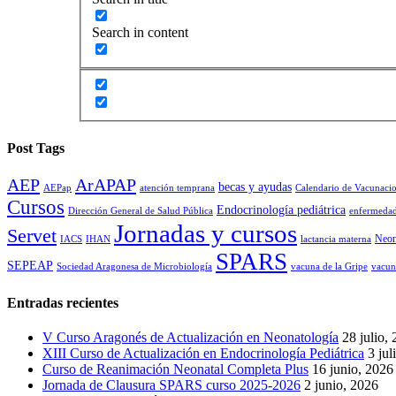
Search in content
Post Tags
AEP
ArAPAP
becas y ayudas
AEPap
atención temprana
Calendario de Vacunaci
Cursos
Endocrinología pediátrica
Dirección General de Salud Pública
enfermedad
Jornadas y cursos
Servet
Neon
IACS
IHAN
lactancia materna
SPARS
SEPEAP
Sociedad Aragonesa de Microbiología
vacuna de la Gripe
vacun
Entradas recientes
V Curso Aragonés de Actualización en Neonatología
28 julio,
XIII Curso de Actualización en Endocrinología Pediátrica
3 jul
Curso de Reanimación Neonatal Completa Plus
16 junio, 2026
Jornada de Clausura SPARS curso 2025-2026
2 junio, 2026