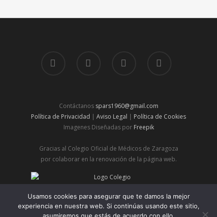
Contáctanos
spars1960@gmail.com
Política de Privacidad
|
Aviso Legal
|
Política de Cookies
Imagenes Diseñadas por
Freepik
Gracias al Colegio Oficial de Médicos de Zaragoza
por colaborar en la renovación de la página web.
© 2026 Spars | Sociedad de Pediatría de Aragón, Rioja y
Usamos cookies para asegurar que te damos la mejor
Soria.
experiencia en nuestra web. Si continúas usando este sitio,
asumiremos que estás de acuerdo con ello.