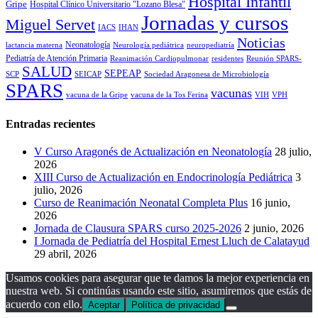
Hospital Infantil
Gripe
Hospital Clínico Universitario "Lozano Blesa"
Jornadas y cursos
Miguel Servet
IACS
IHAN
Noticias
Neonatología
lactancia materna
Neurología pediátrica
neuropediatría
Pediatría de Atención Primaria
Reanimación Cardiopulmonar
residentes
Reunión SPARS-
SALUD
SEPEAP
SCP
SEICAP
Sociedad Aragonesa de Microbiología
SPARS
vacunas
vacuna de la Gripe
vacuna de la Tos Ferina
VIH
VPH
Entradas recientes
V Curso Aragonés de Actualización en Neonatología
28 julio,
2026
XIII Curso de Actualización en Endocrinología Pediátrica
3
julio, 2026
Curso de Reanimación Neonatal Completa Plus
16 junio,
2026
Jornada de Clausura SPARS curso 2025-2026
2 junio, 2026
I Jornada de Pediatría del Hospital Ernest Lluch de Calatayud
29 abril, 2026
Usamos cookies para asegurar que te damos la mejor experiencia en
nuestra web. Si continúas usando este sitio, asumiremos que estás de
acuerdo con ello.
Aceptar
Política de privacidad