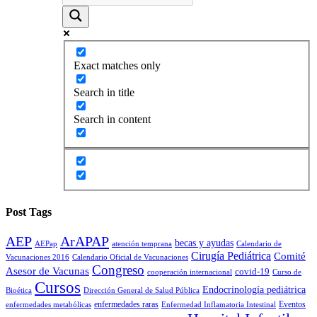
Exact matches only
Search in title
Search in content
Post Tags
AEP
ArAPAP
becas y ayudas
AEPap
atención temprana
Calendario de
Cirugía Pediátrica
Comité
Vacunaciones 2016
Calendario Oficial de Vacunaciones
Congreso
Asesor de Vacunas
covid-19
cooperación internacional
Curso de
Cursos
Endocrinología pediátrica
Bioética
Dirección General de Salud Pública
enfermedades raras
Eventos
enfermedades metabólicas
Enfermedad Inflamatoria Intestinal