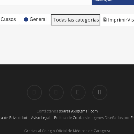
Todas las categorías
Imprimir
Vi
Cursos
General
Contáctanos
spars1960@gmail.com
ica de Privacidad
|
Aviso Legal
|
Política de Cookies
Imagenes Diseñadas por
F
Gracias al Colegio Oficial de Médicos de Zaragoza