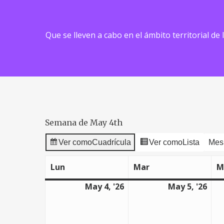
Que se lleven a cabo en el ámbito territorial de
Semana de May 4th
Ver como
Cuadrícula
Ver como
Lista
Mes
Lun
Mar
M
lunes
martes
May 4, '26
May 5, '26
4
5
mayo,
may
2026
202