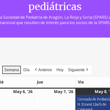
pediátricas
 la Sociedad de Pediatría de Aragón, La Rioja y Soria (SPARS
nacional que resulten de interés para los socios de la SPARS
Semana
Día
Anterior
Hoy
Siguiente
ié
Jue
Vie
miércoles
jueves
viernes
May 6, '26
May 7, '26
May 8, 
6
7
o,
mayo,
mayo,
I Jornada de Pediatrí
6
2026
2026
H. Ernest Lluch de
Calatayud