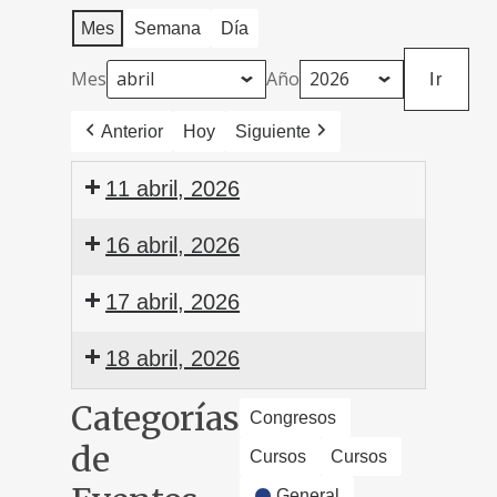
Mes
Semana
Día
Mes
Año
Anterior
Hoy
Siguiente
11 abril, 2026
Reunión
16 abril, 2026
de
la
XLVII
17 abril, 2026
Sociedad
Reunión
de
de
XLVII
18 abril, 2026
Pediatría
la
Reunión
de
Sociedad
de
XLVII
Categorías
Congresos
Aragón,
Española
la
Reunión
de
La
de
Sociedad
de
Cursos
Cursos
Rioja
Neumología
Española
la
General