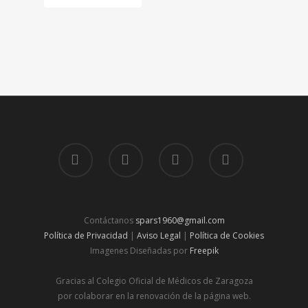
Contáctanos
spars1960@gmail.com
Política de Privacidad
|
Aviso Legal
|
Política de Cookies
Imagenes Diseñadas por
Freepik
Gracias al Colegio Oficial de Médicos de Zaragoza
por colaborar en la renovación de la página web.