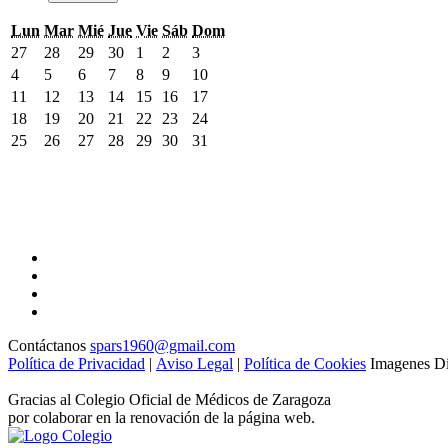
lunes
martes
miércoles
jueves
viernes
sábado
domingo
Lun
Mar
Mié
Jue
Vie
Sáb
Dom
27
28
29
30
1
2
3
27
28
29
30
1
2
3
abril,
abril,
abril,
abril,
mayo,
mayo,
mayo,
4
5
6
7
8
9
10
4
5
6
7
8
9
10
2026
2026
2026
2026
2026
2026
2026
mayo,
mayo,
mayo,
mayo,
mayo,
mayo,
mayo,
11
12
13
14
15
16
17
11
12
13
14
15
16
17
2026
2026
2026
2026
2026
2026
2026
mayo,
mayo,
mayo,
mayo,
mayo,
mayo,
mayo,
18
19
20
21
22
23
24
18
19
20
21
22
23
24
2026
2026
2026
2026
2026
2026
2026
mayo,
mayo,
mayo,
mayo,
mayo,
mayo,
mayo,
25
26
27
28
29
30
31
25
26
27
28
29
30
31
2026
2026
2026
2026
2026
2026
2026
mayo,
mayo,
mayo,
mayo,
mayo,
mayo,
mayo,
2026
2026
2026
2026
2026
2026
2026
Contáctanos
spars1960@gmail.com
Política de Privacidad
|
Aviso Legal
|
Política de Cookies
Imagenes Di
Gracias al Colegio Oficial de Médicos de Zaragoza
por colaborar en la renovación de la página web.