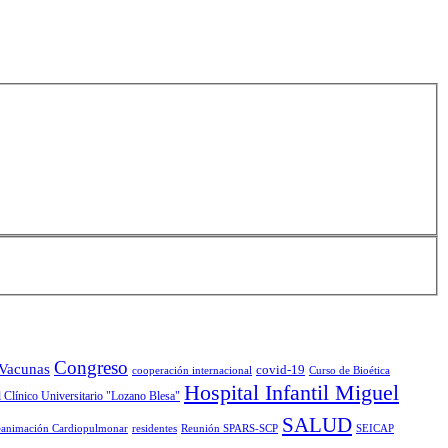
Congreso
 Vacunas
covid-19
cooperación internacional
Curso de Bioética
Hospital Infantil Miguel
 Clínico Universitario "Lozano Blesa"
SALUD
animación Cardiopulmonar
residentes
Reunión SPARS-SCP
SEICAP