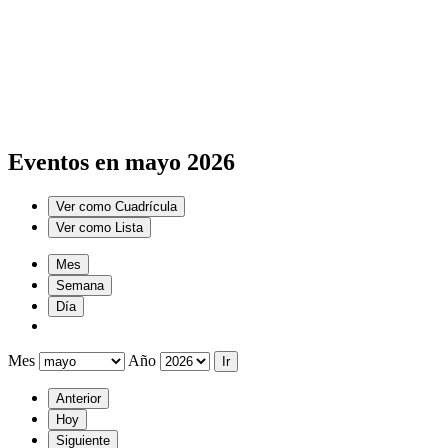
Eventos en mayo 2026
Ver como
Cuadrícula
Ver como
Lista
Mes
Semana
Día
Mes
Año
Anterior
Hoy
Siguiente