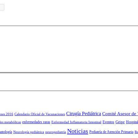
Cirugía Pediátrica
Comité Asesor de
ones 2016
Calendario Oficial de Vacunaciones
Gripe
enfermedades raras
Eventos
Hospital
es metabólicas
Enfermedad Inflamatoria Intestinal
Noticias
atología
Pediatría de Atención Primaria
Neurología pediátrica
neuropediatría
Re