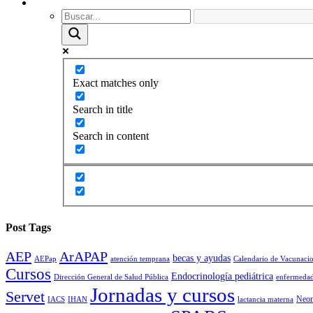
Exact matches only
Search in title
Search in content
Post Tags
AEP
ArAPAP
becas y ayudas
AEPap
atención temprana
Calendario de Vacunaci
Cursos
Endocrinología pediátrica
Dirección General de Salud Pública
enfermedad
Jornadas y cursos
Servet
Neon
IACS
IHAN
lactancia materna