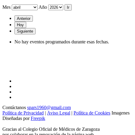
Mes
Año
Anterior
Hoy
Siguiente
No hay eventos programados durante esas fechas.
Contáctanos
spars1960@gmail.com
Política de Privacidad
|
Aviso Legal
|
Política de Cookies
Imagenes
Diseñadas por
Freepik
Gracias al Colegio Oficial de Médicos de Zaragoza
por colaborar en la renovación de la página web.