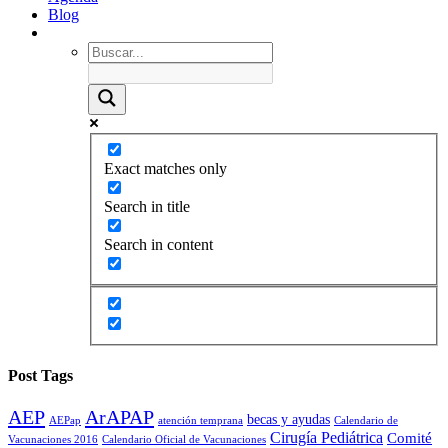
Blog
Exact matches only
Search in title
Search in content
Post Tags
AEP
ArAPAP
becas y ayudas
AEPap
atención temprana
Calendario de
Cirugía Pediátrica
Comité
Vacunaciones 2016
Calendario Oficial de Vacunaciones