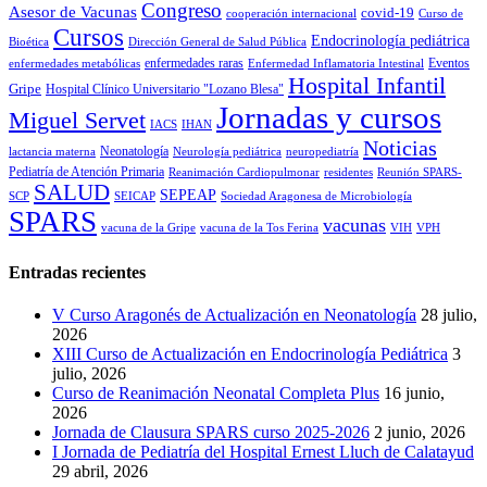
Congreso
Asesor de Vacunas
covid-19
cooperación internacional
Curso de
Cursos
Endocrinología pediátrica
Bioética
Dirección General de Salud Pública
enfermedades raras
Eventos
enfermedades metabólicas
Enfermedad Inflamatoria Intestinal
Hospital Infantil
Gripe
Hospital Clínico Universitario "Lozano Blesa"
Jornadas y cursos
Miguel Servet
IACS
IHAN
Noticias
Neonatología
lactancia materna
Neurología pediátrica
neuropediatría
Pediatría de Atención Primaria
Reanimación Cardiopulmonar
residentes
Reunión SPARS-
SALUD
SEPEAP
SCP
SEICAP
Sociedad Aragonesa de Microbiología
SPARS
vacunas
vacuna de la Gripe
vacuna de la Tos Ferina
VIH
VPH
Entradas recientes
V Curso Aragonés de Actualización en Neonatología
28 julio,
2026
XIII Curso de Actualización en Endocrinología Pediátrica
3
julio, 2026
Curso de Reanimación Neonatal Completa Plus
16 junio,
2026
Jornada de Clausura SPARS curso 2025-2026
2 junio, 2026
I Jornada de Pediatría del Hospital Ernest Lluch de Calatayud
29 abril, 2026