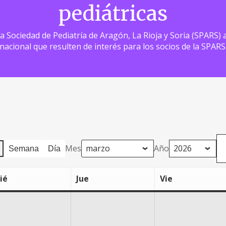
pediátricas
 la Sociedad de Pediatría de Aragón, La Rioja y Soria (SPARS
nacional que resulten de interés para los socios de la SPARS
Mes
Año
Semana
Día
ié
Jue
Vie
miércoles
jueves
viernes