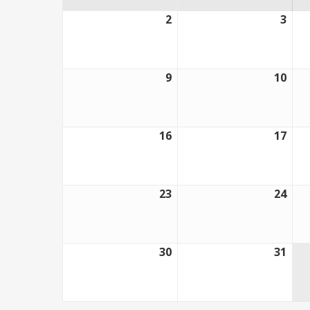
2
3
2
3
marzo,
mar
2026
202
9
10
9
10
marzo,
mar
2026
202
16
17
16
17
marzo,
mar
2026
202
23
24
23
24
marzo,
mar
2026
202
30
31
30
31
marzo,
mar
2026
202