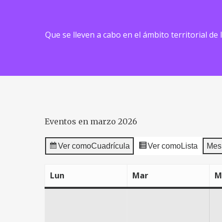
Que se lleven a cabo en el ámbito territorial de
Eventos en marzo 2026
Ver como
Cuadrícula
Ver como
Lista
Mes
Lun
Mar
M
lunes
martes