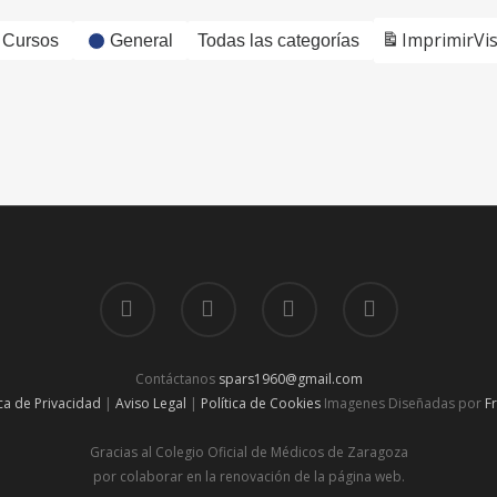
Imprimir
Vi
Cursos
General
Todas las categorías
Contáctanos
spars1960@gmail.com
ica de Privacidad
|
Aviso Legal
|
Política de Cookies
Imagenes Diseñadas por
F
Gracias al Colegio Oficial de Médicos de Zaragoza
por colaborar en la renovación de la página web.