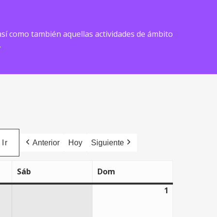
) así como también aquellas actividades de ámbito
.
Anterior
Hoy
Siguiente
Sáb
Dom
sábado
domingo
1
1
marzo,
2026